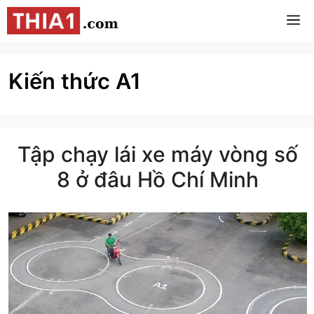
Chuyển
M
đến
nội
dung
Kiến thức A1
Tập chạy lái xe máy vòng số
8 ở đâu Hồ Chí Minh