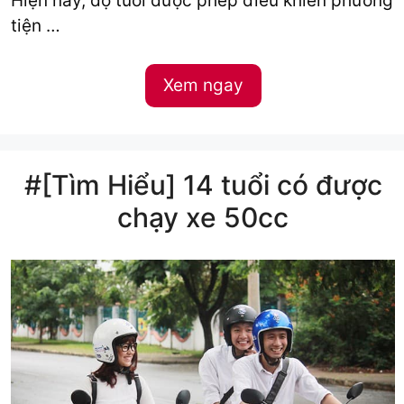
Hiện nay, độ tuổi được phép điều khiển phương
tiện …
Xem ngay
#[Tìm Hiểu] 14 tuổi có được
chạy xe 50cc