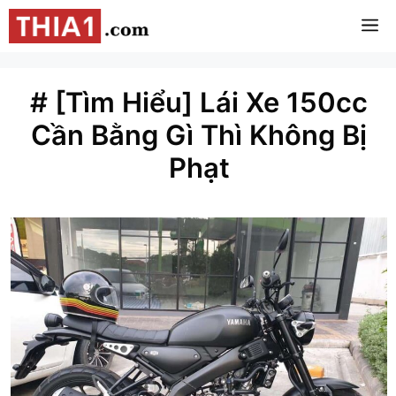
Chuyển
M
đến
nội
dung
# [Tìm Hiểu] Lái Xe 150cc
Cần Bằng Gì Thì Không Bị
Phạt