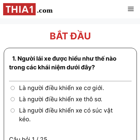
Chuyển
M
đến
nội
dung
BẮT ĐẦU
1.
Người lái xe được hiểu như thế nào
trong các khái niệm dưới đây?
Là người điều khiển xe cơ giới.
Là người điều khiển xe thô sơ.
Là người điều khiển xe có súc vật
kéo.
Câu hỏi
1
/ 25