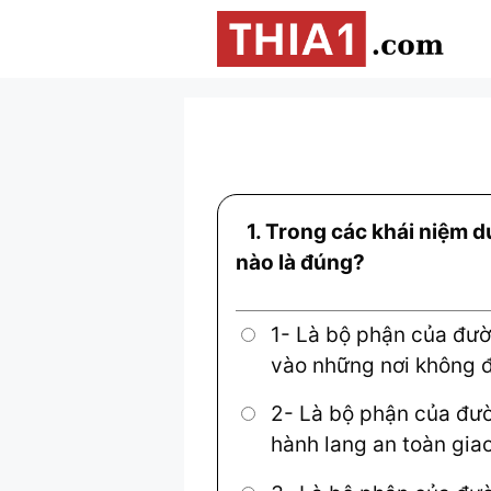
Chuyển
đến
nội
dung
1.
Trong các khái niệm d
nào là đúng?
1- Là bộ phận của đườ
vào những nơi không 
2- Là bộ phận của đư
hành lang an toàn gia