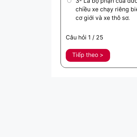
3- Là bộ phận của đư
chiều xe chạy riêng b
cơ giới và xe thô sơ.
Câu hỏi
1
/ 25